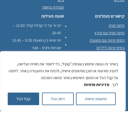
הצהרת נגישות
קישורים מומלצים
שעות פעילות
מיטה זוגית
ימי א' עד ה' קבלת קהל: 11:00 –
מיטה זוגית עם מזרון
18:45
בסיסי מיטה עם משענת
ימי שישי בין השעות 9:30 – 13:45
בסיסי מיטה לילדים
שבתות וחגים – סגור
בסיסי מיטה עם מסגרת עץ היקפית
לקוחות ממליצים
באתר זה נעשה שימוש בעוגיות/"קוקיז", כדי לשפר את חוויית הגלישה,
להציג מודעות או תוכן מותאמים אישית, ולנתח את התעבורה באתר. לחיצה
על קבל הכל או המשך השימוש באתר מהווה הסכמה
לכך.
מדיניות פרטיות
לשיחה עם חזי חייגו
התאמה אישית
דחה הכל
קבל הכל
050-743-2484
050-
כתובתינו: יוחנן הסנדלר 22, כפר סבא לפרטים והזמנות:
7432484
משלוחים מגדרה עד חדרה