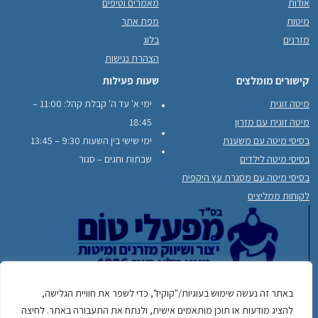
אודות
מאמרים וטיפים
מיטות
מפת אתר
מזרנים
בלוג
הצהרת נגישות
קישורים מומלצים
שעות פעילות
מיטה זוגית
ימי א' עד ה' קבלת קהל: 11:00 –
מיטה זוגית עם מזרון
18:45
בסיסי מיטה עם משענת
ימי שישי בין השעות 9:30 – 13:45
בסיסי מיטה לילדים
שבתות וחגים – סגור
בסיסי מיטה עם מסגרת עץ היקפית
לקוחות ממליצים
באתר זה נעשה שימוש בעוגיות/"קוקיז", כדי לשפר את חוויית הגלישה,
050-
כתובתינו: יוחנן הסנדלר 22, כפר סבא לפרטים והזמנות:
להציג מודעות או תוכן מותאמים אישית, ולנתח את התעבורה באתר. לחיצה
7432484
משלוחים מגדרה עד חדרה