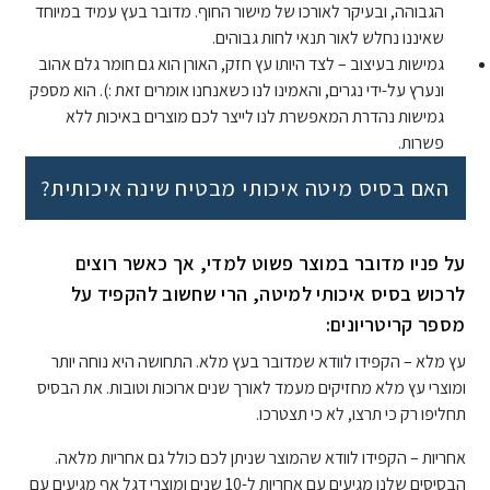
הגבוהה, ובעיקר לאורכו של מישור החוף. מדובר בעץ עמיד במיוחד
שאיננו נחלש לאור תנאי לחות גבוהים.
גמישות בעיצוב – לצד היותו עץ חזק, האורן הוא גם חומר גלם אהוב
ונערץ על-ידי נגרים, והאמינו לנו כשאנחנו אומרים זאת :). הוא מספק
גמישות נהדרת המאפשרת לנו לייצר לכם מוצרים באיכות ללא
פשרות.
האם בסיס מיטה איכותי מבטיח שינה איכותית?
על פניו מדובר במוצר פשוט למדי, אך כאשר רוצים
לרכוש בסיס איכותי למיטה, הרי שחשוב להקפיד על
מספר קריטריונים:
עץ מלא – הקפידו לוודא שמדובר בעץ מלא. התחושה היא נוחה יותר
ומוצרי עץ מלא מחזיקים מעמד לאורך שנים ארוכות וטובות. את הבסיס
תחליפו רק כי תרצו, לא כי תצטרכו.
אחריות – הקפידו לוודא שהמוצר שניתן לכם כולל גם אחריות מלאה.
הבסיסים שלנו מגיעים עם אחריות ל-10 שנים ומוצרי דגל אף מגיעים עם