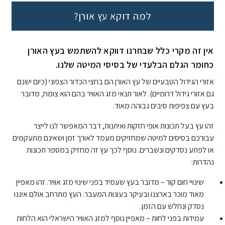
למה דוקא עץ אורן?
אין זה מקרי כלל שבחרנו דווקא להשתמש בעץ האורן
כחומר הגלם הבלעדי של בסיסי המיטה שלנו.
אזורי הגידול הטבעיים של עץ האורן הם בחצי הכדור הצפוני (כיום ישנם
גם אזורי גידול דרומיים). לאור תנאי מזג האוויר בהם הוא צומח, מדובר
בעץ עם צפיפות סיבים גבוהה מאוד.
זהו עץ בעל תכונות אופי חזקות ואיתנות, דבר המאפשר לנו לייצר
עבורכם בסיסים למיטה שמחזיקים מעמד לאורך זמן ושאינם מתעקמים
או לפתע נסדקים ונשברים. נוסף לכך עץ זה מחזיק במספר תכונות
נהדרות:
שינויי חום קור – מדובר בעץ שעמיד בפני שינוי מזג אוויר. זהו מאפיין
מאוד מוכר בארצנו ובעיקר בעונות המעבר. העץ מתרחב אולם איננו
נסדק ונחלש עם הזמן.
עמידות בפני לחות – מאפיין נוסף למזג האוויר הישראלי הוא הלחות