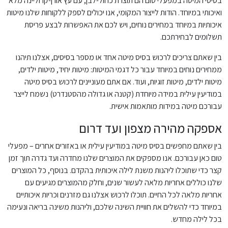
בסיסי המיטה במפעלי טום הם תוצרת כחול-לבן, עם עץ אורן-קרוליינה מלא
ואיכותי במיוחד. הודות לייצור המקומי, אנו יכולים לספק ללקוחות שלנו מיטות
איכותיות במיוחד במחירים נוחים, ויש לכם את האפשרות לבצע פריסת
תשלומים לבחירתכם.
בין שאתם צריכים לרכוש בסיס מיטה אחד או מספר בסיסים, אצלנו תיהנו
ממחירים נוחים במיוחד עבור כל דגמי המיטות: מיטות יחיד, מיטות ילדים,
מיטות ילדים, מיטות זוגיות, ועוד. אם אתם מעוניינים לרכוש בסיס מיטה
במודיעין עילית במידה מיוחדת (קטנה או גדולה מהסטנדרט) נשמח לייצר
עבורכם מיטה במידות מותאמות אישית.
אספקה מהירה מצפון ועד דרום
בין שאתם מחפשים בסיס מיטה במודיעין עילית או באזורים אחרים – מפעלי
טום כאן עבורכם. אנו מספקים את המוצרים שלנו מחדרה ועד גדרה תוך זמן
קצר כדי שתוכלו ליהנות משנת לילה איכותית בהקדם. בנוסף, כל המוצרים
שלנו כוללים אחריות מלאה לעשור שנים, וחלק מהמוצרים מגיעים עם
אחריות מלאה לכל החיים. תוכלו לרכוש אצלנו גם מזרנים וכריות איכותיים
במיוחד כדי להשלים את חוויית השינה שלכם, וליהנות משינה בריאה ונעימה
בכל לילה מחדש.