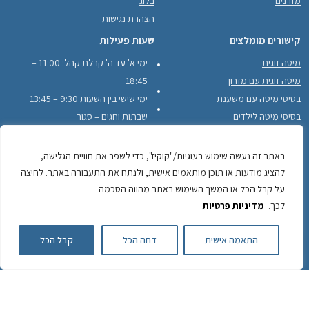
מזרנים
בלוג
הצהרת נגישות
קישורים מומלצים
שעות פעילות
מיטה זוגית
ימי א' עד ה' קבלת קהל: 11:00 –
מיטה זוגית עם מזרון
18:45
בסיסי מיטה עם משענת
ימי שישי בין השעות 9:30 – 13:45
בסיסי מיטה לילדים
שבתות וחגים – סגור
בסיסי מיטה עם מסגרת עץ היקפית
לקוחות ממליצים
באתר זה נעשה שימוש בעוגיות/"קוקיז", כדי לשפר את חוויית הגלישה,
להציג מודעות או תוכן מותאמים אישית, ולנתח את התעבורה באתר. לחיצה
על קבל הכל או המשך השימוש באתר מהווה הסכמה
לכך.
מדיניות פרטיות
לשיחה עם חזי חייגו
התאמה אישית
דחה הכל
קבל הכל
050-743-2484
050-
כתובתינו: יוחנן הסנדלר 22, כפר סבא לפרטים והזמנות:
7432484
משלוחים מגדרה עד חדרה