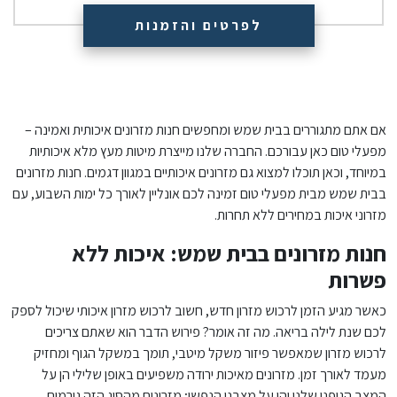
לפרטים והזמנות
אם אתם מתגוררים בבית שמש ומחפשים חנות מזרונים איכותית ואמינה –
מפעלי טום כאן עבורכם. החברה שלנו מייצרת מיטות מעץ מלא איכותיות
במיוחד, וכאן תוכלו למצוא גם מזרונים איכותיים במגוון דגמים. חנות מזרונים
בבית שמש מבית מפעלי טום זמינה לכם אונליין לאורך כל ימות השבוע, עם
מזרוני איכות במחירים ללא תחרות.
חנות מזרונים בבית שמש: איכות ללא
פשרות
כאשר מגיע הזמן לרכוש מזרון חדש, חשוב לרכוש מזרון איכותי שיכול לספק
לכם שנת לילה בריאה. מה זה אומר? פירוש הדבר הוא שאתם צריכים
לרכוש מזרון שמאפשר פיזור משקל מיטבי, תומך במשקל הגוף ומחזיק
מעמד לאורך זמן. מזרונים מאיכות ירודה משפיעים באופן שלילי הן על
המצב הגופני שלנו והן על מצבנו הנפשי; מזרונים מהסוג הזה גורמים