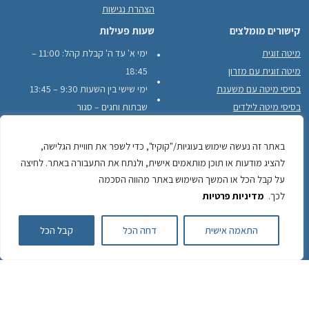
הצהרת נגישות
קישורים מומלצים
שעות פעילות
מיטה זוגית
ימי א' עד ה' קבלת קהל: 11:00 –
מיטה זוגית עם מזרון
18:45
בסיסי מיטה עם משענת
ימי שישי בין השעות 9:30 – 13:45
בסיסי מיטה לילדים
שבתות וחגים – סגור
בסיסי מיטה עם מסגרת עץ היקפית
לקוחות ממליצים
באתר זה נעשה שימוש בעוגיות/"קוקיז", כדי לשפר את חוויית הגלישה,
להציג מודעות או תוכן מותאמים אישית, ולנתח את התעבורה באתר. לחיצה
על קבל הכל או המשך השימוש באתר מהווה הסכמה
לכך.
מדיניות פרטיות
לשיחה עם חזי חייגו
התאמה אישית
דחה הכל
קבל הכל
050-743-2484
050-
כתובתינו: יוחנן הסנדלר 22, כפר סבא לפרטים והזמנות:
7432484
משלוחים מגדרה עד חדרה