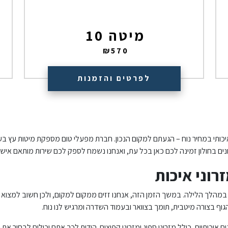
מיטה 10
₪
570
לפרטים והזמנות
איכותי במחיר נוח – הגעתם למקום הנכון. חברת מפעלי טום מספקת מיטות עץ בעבוד
נים בחולון זמינה לכם כאן בכל עת, ואנחנו נשמח לספק לכם שירות מותאם אי
רוני איכות
במהלך הלילה. במשך הזמן הזה, אנחנו זזים ממקום למקום, ולכן חשוב למצוא מז
וף בצורה מיטבית, תומך בצוואר ובעמוד השדרה ומרגיש לנו נוח.
איכותיים, כולל מזרוני ספוג ומזרוני קפיצים. הודות לכך אתם יכולים לבחור א