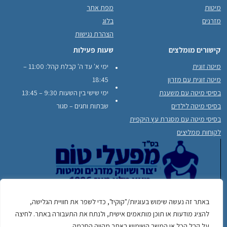
מיטות
מפת אתר
מזרנים
בלוג
הצהרת נגישות
קישורים מומלצים
שעות פעילות
מיטה זוגית
ימי א' עד ה' קבלת קהל: 11:00 –
מיטה זוגית עם מזרון
18:45
בסיסי מיטה עם משענת
ימי שישי בין השעות 9:30 – 13:45
בסיסי מיטה לילדים
שבתות וחגים – סגור
בסיסי מיטה עם מסגרת עץ היקפית
לקוחות ממליצים
באתר זה נעשה שימוש בעוגיות/"קוקיז", כדי לשפר את חוויית הגלישה,
050-
כתובתינו: יוחנן הסנדלר 22, כפר סבא לפרטים והזמנות:
להציג מודעות או תוכן מותאמים אישית, ולנתח את התעבורה באתר. לחיצה
7432484
משלוחים מגדרה עד חדרה
על קבל הכל או המשך השימוש באתר מהווה הסכמה