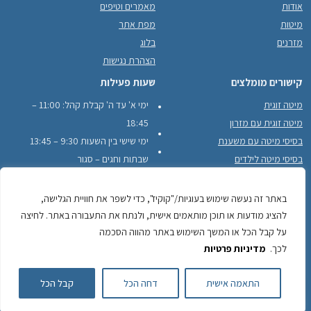
אודות
מאמרים וטיפים
מיטות
מפת אתר
מזרנים
בלוג
הצהרת נגישות
קישורים מומלצים
שעות פעילות
מיטה זוגית
ימי א' עד ה' קבלת קהל: 11:00 –
מיטה זוגית עם מזרון
18:45
בסיסי מיטה עם משענת
ימי שישי בין השעות 9:30 – 13:45
בסיסי מיטה לילדים
שבתות וחגים – סגור
בסיסי מיטה עם מסגרת עץ היקפית
לקוחות ממליצים
באתר זה נעשה שימוש בעוגיות/"קוקיז", כדי לשפר את חוויית הגלישה,
להציג מודעות או תוכן מותאמים אישית, ולנתח את התעבורה באתר. לחיצה
על קבל הכל או המשך השימוש באתר מהווה הסכמה
לכך.
מדיניות פרטיות
לשיחה עם חזי חייגו
התאמה אישית
דחה הכל
קבל הכל
050-743-2484
050-
כתובתינו: יוחנן הסנדלר 22, כפר סבא לפרטים והזמנות: