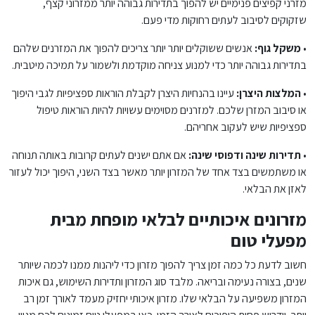
מזרני קפיצים פנימיים יש להפוך בתדירות גבוהה יותר ממזרוני קצף,
שזקוקים לסיבוב לעתים רחוקות מדי פעם.
•
משקל גוף:
אנשים ששוקלים יותר יותר צריכים להפוך את המזרנים שלהם
בתדירות גבוהה יותר כדי למנוע צניחה מוקדמת ולשמור על תמיכה מיטבית.
•
המלצות היצרן:
עיינו בהנחיות היצרן לקבלת הוראות ספציפיות לגבי היפוך
או סיבוב המזרן שלכם. למזרנים מסוימים עשויות להיות הוראות טיפול
ספציפיות שיש לעקוב אחריהם.
•
תדירות שינה ודפוסי שינה:
אם אתם ישנים לעתים קרובות באותה תנוחה
או משתמשים בצד אחד של המזרון יותר מאשר בצד השני, היפוך יכול לעזור
לאזן את הבלאי.
מזרונים איכותיים לבלאי מופחת מבית
מפעלי טום
חשוב לדעת כל כמה זמן צריך להפוך מזרון כדי ליהנות ממנו לכמה שיותר
שנים, בצורה נעימה ובריאה. מלבד סוג המזרון ותדירות השימוש, גם איכות
המזרון משפיעה על הבלאי שלו. מזרון איכותי יחזיק מעמד לאורך זמן רב