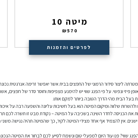
מיטה 10
₪
570
לפרטים והזמנות
טרתה ליצור סידור הרמוני של החפצים בבית אשר יאפשר זרימה אנרגטית נכונה בב
ן פיזי ונפשי. על פי הפנג שווי יש להימנע מצפיפות וחוסר סדר של חפצים, אשר
ת בעל הבית מהי הדרך הטובה ביותר למקם אותו.
נוח ולהשרות שלווה ומיקום המיטה הוא בעל חשיבות עליונה והשפעה רבה על איכו
ות את הכניסה לחדר השינה בשכיבה על המיטה – נקודת מבט זו תשרה לכם תחו
ישנים. אין להצמיד אף אחד מצידי המיטה לקיר, כך שהמיטה תהיה נגישה משני הצד
ג שווי? פנו עוד היום למפעלי טום ונשמח לסייע לכם לבחור את המיטה הנכונ