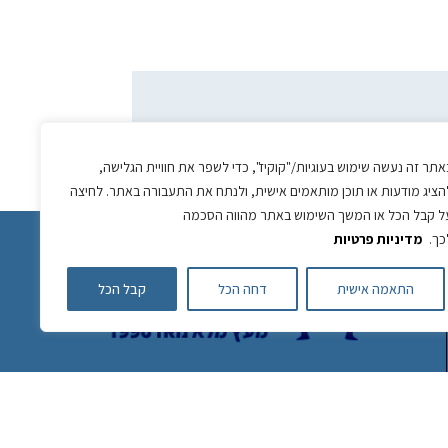
אתר זה נעשה שימוש בעוגיות/"קוקיז", כדי לשפר את חוויית הגלישה,
הציג מודעות או תוכן מותאמים אישית, ולנתח את התעבורה באתר. לחיצה
ל קבל הכל או המשך השימוש באתר מהווה הסכמה
כך.
מדיניות פרטיות
התאמה אישית
דחה הכל
קבל הכל
כתובתינו: יוחנן הסנדלר 22, כפר סבא
לפרטים והזמנות:
050-7432484
משלוחים מגדרה עד חדרה