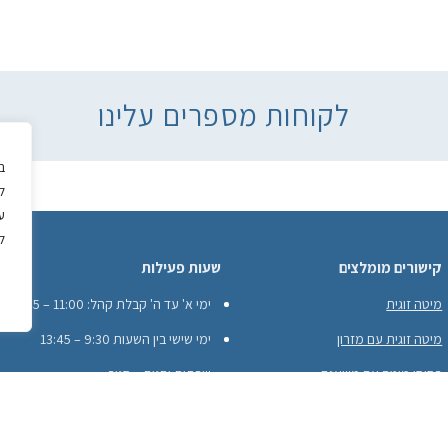
לקוחות מספרים עלינו
ב
ל
ע
ל
קישורים מומלצים
שעות פעילות
מיטה זוגית
ימי א' עד ה' קבלת קהל: 11:00 – 18:45
מיטה זוגית עם מזרון
ימי שישי בין השעות 9:30 – 13:45
בסיסי מיטה עם משענת
שבתות וחגים – סגור
בסיסי מיטה לילדים
בסיסי מיטה עם מסגרת עץ היקפית