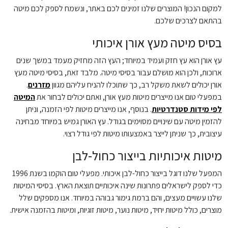
למקום הנכון! המוצרים שלנו זמינים לכם באתר, ונשמח לספק לכם מיטה
בהתאם לצרכים שלכם.
בסיס מיטה מעץ אורן איכותי
עץ אורן הוא עץ חזק ועמיד במיוחד; העץ הזה מחזיק מעמד במשך שנים
ארוכות, ולכן הוא מושלם עבור בסיסי מיטה. מלבד זאת, בסיסי מיטה מעץ
אורן יכולים לשאת משקל רב, כך שתוכלו להניח עליהם מגוון
מזרנים
.
במפעלי טום אנו מייצרים מיטות מעץ אורן, ואתם יכולים לבחור את
המיטה
לפי מידות סטנדרטיות
. בנוסף, אנו מייצרים מיטות לפי הזמנה, וניתן
להזמין מיטה עם שינויים מסוימים בגודל. עץ האורן גמיש במיוחד מבחינה
עיצובית, כך שניתן לייצר באמצעותו מיטות לפי גודל רצוי.
מיטות איכותיות בייצור כחול-לבן
המפעל שלנו דוגל בייצור כחול-לבן איכותי. מפעלי טום הוקמו בשנת 1996
כדי לספק לישראלים פתרונות שינה איכותיים תוצאת הארץ. בסיסי המיטות
שלנו עשויים מעצים, והם ברמת גימור גבוהה במיוחד. אנו מספקים שלל
מוצרים, כולל מיטות יחיד, מיטות נוער, מיטות זוגיות, ומיטות בהזמנה אישית.