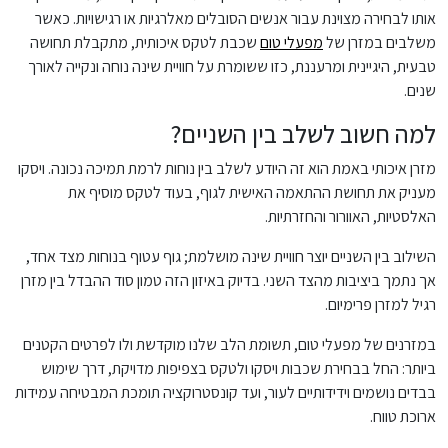
אותו לבחירה מצוינת עבור אנשים הסובלים מאלרגיות או רגישויות. כאשר
משלבים במזרן של
מפעלי טום
שכבת לטקס איכותית, מתקבלת תחושה
טבעית, היגיינית ומרעננת, כזו ששומרת על חוויית שינה נוחה ונקייה לאורך
שנים.
למה חשוב לשלב בין השניים?
מזרן איכותי באמת הוא זה היודע לשלב בין נוחות לרמת תמיכה נכונה. ויסקו
מעניק את תחושת ההתאמה האישית לגוף, בעוד לטקס מוסיף את
האלסטיות, האוורור והחזרתיות.
השילוב בין השניים יוצר חוויית שינה מושלמת; גוף עטוף בנוחות מצד אחד,
אך נתמך ביציבות מהצד השני. בדיוק באיזון הזה טמון סוד ההבדל בין מזרן
רגיל למזרן פרימיום.
במזרנים של מפעלי טום, תשומת הלב שלנו מוקדשת ולו לפרטים הקטנים
ביותר: החל בבחירת שכבות ויסקו ולטקס בצפיפות מדויקת, דרך שימוש
בבדים נושמים וידידותיים לעור, ועד קונסטרוקציה תומכת המבטיחה עמידות
ארוכת טווח.