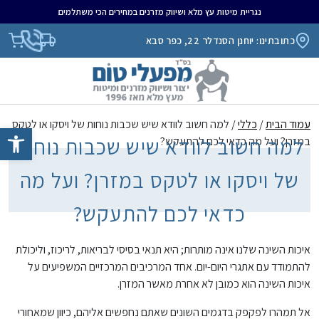
נגריית מיטות עץ מלא ושיווק מזרנים במחירים הכי משתלמים
כתובתינו: יוחנן הסנדלר 22, כפר סבא
עמוד הבית
/
כללי
/ למה חשוב לוודא שיש שכבות נוחות של ויסקו או לטקס
פתח סרגל נגיש
למה חשוב לוודא שיש שכבות נוחות
במזרן? ועל מה כדאי לכם להתעקש?
של ויסקו או לטקס במזרן? ועל מה
כדאי לכם להתעקש?
איכות השינה שלנו אינה מותרות; היא תנאי בסיסי לבריאות, לריכוז, וליכולת
להתמודד עם אתגרי היום-יום. אחד המרכיבים המרכזיים המשפיעים על
איכות השינה הוא כמובן לא אחרת מאשר המזרן.
אל תמהרו לפקפק בדגמים השונים שאתם נחפשים אליהם, כיוון שמאחורי