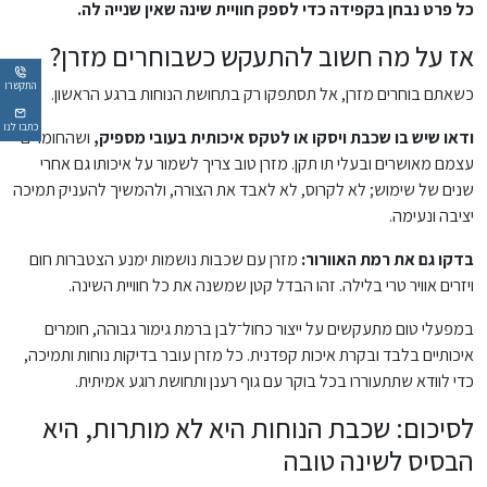
כל פרט נבחן בקפידה כדי לספק חוויית שינה שאין שנייה לה.
אז על מה חשוב להתעקש כשבוחרים מזרן?
התקשרו
כשאתם בוחרים מזרן, אל תסתפקו רק בתחושת הנוחות ברגע הראשון.
כתבו לנו
ודאו שיש בו שכבת ויסקו או לטקס איכותית בעובי מספיק,
ושהחומרים
עצמם מאושרים ובעלי תו תקן. מזרן טוב צריך לשמור על איכותו גם אחרי
שנים של שימוש; לא לקרוס, לא לאבד את הצורה, ולהמשיך להעניק תמיכה
יציבה ונעימה.
בדקו גם את רמת האוורור:
מזרן עם שכבות נושמות ימנע הצטברות חום
ויזרים אוויר טרי בלילה. זהו הבדל קטן שמשנה את כל חוויית השינה.
במפעלי טום מתעקשים על ייצור כחול־לבן ברמת גימור גבוהה, חומרים
איכותיים בלבד ובקרת איכות קפדנית. כל מזרן עובר בדיקות נוחות ותמיכה,
כדי לוודא שתתעוררו בכל בוקר עם גוף רענן ותחושת רוגע אמיתית.
לסיכום: שכבת הנוחות היא לא מותרות, היא
הבסיס לשינה טובה