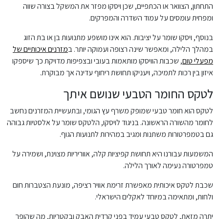
התחתון, הצוואר או הכתפיים, שכן ויסקו מפזר את המשקל בצורה שווה
ומפחית עומסים על עמוד השדרה והמפרקים.
בנוסף, ויסקו שומר על יציבות. הוא אינו מושפע מתנועות בן או בת הזוג
במהלך הלילה, ומאפשר שינה רצופה ועמוקה יותר. ב
מזרנים איכותיים של
מפעלי טום
, שכבות הוויסקו מותאמות בעובי ובצפיפות מדויקת כך שיספקו
איזון בין רכות לתמיכה, ויעניקו תחושת ריחוף עדינה אך מבוקרת.
לטקס החומר הטבעי שנושם איתך
לטקס הוא חומר טבעי שמופק משרף עץ הגומי, ובתעשיית המזרנים נחשב
לחומר מהשורה הראשונה. בניגוד לויסקו, הלטקס שומר על אלסטיות גבוהה
גם בטמפרטורות משתנות ומגיב במהירות לתנועות הגוף.
המשמעות עבורנו היא תחושת קפיציות קלה, אווריריות מצוינת, ושמירה על
טמפרטורה נעימה לאורך הלילה.
שכבת לטקס איכותית מאפשרת זרימת אוויר רציפה, מונעת הצטברות חום
ולחות, ומתאימה במיוחד לאקלים הישראלי.
יתרה מזאת, לטקס טבעי עמיד בפני קרדית האבק ובקטריות, מה שהופך