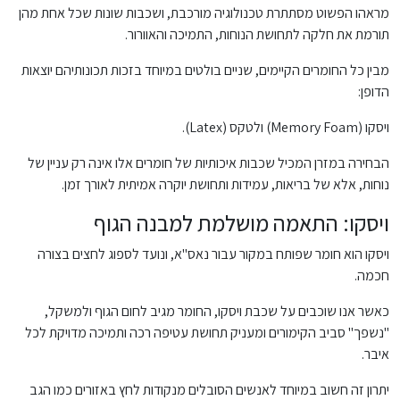
מראהו הפשוט מסתתרת טכנולוגיה מורכבת, ושכבות שונות שכל אחת מהן
תורמת את חלקה לתחושת הנוחות, התמיכה והאוורור.
מבין כל החומרים הקיימים, שניים בולטים במיוחד בזכות תכונותיהם יוצאות
הדופן:
ויסקו (Memory Foam) ולטקס (Latex).
הבחירה במזרן המכיל שכבות איכותיות של חומרים אלו אינה רק עניין של
נוחות, אלא של בריאות, עמידות ותחושת יוקרה אמיתית לאורך זמן.
ויסקו: התאמה מושלמת למבנה הגוף
ויסקו הוא חומר שפותח במקור עבור נאס"א, ונועד לספוג לחצים בצורה
חכמה.
כאשר אנו שוכבים על שכבת ויסקו, החומר מגיב לחום הגוף ולמשקל,
"נשפך" סביב הקימורים ומעניק תחושת עטיפה רכה ותמיכה מדויקת לכל
איבר.
יתרון זה חשוב במיוחד לאנשים הסובלים מנקודות לחץ באזורים כמו הגב