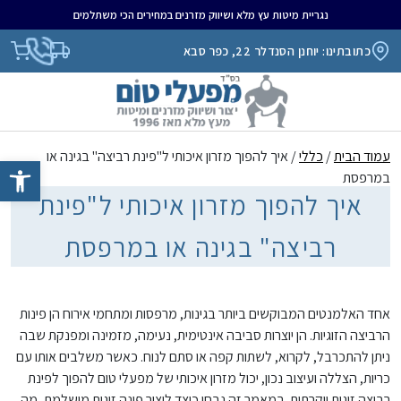
נגריית מיטות עץ מלא ושיווק מזרנים במחירים הכי משתלמים
כתובתינו: יוחנן הסנדלר 22, כפר סבא
עמוד הבית
/
כללי
/ איך להפוך מזרון איכותי ל"פינת רביצה" בגינה או
פתח סרגל נגיש
במרפסת
איך להפוך מזרון איכותי ל"פינת
רביצה" בגינה או במרפסת
אחד האלמנטים המבוקשים ביותר בגינות, מרפסות ומתחמי אירוח הן פינות
הרביצה הזוגיות. הן יוצרות סביבה אינטימית, נעימה, מזמינה ומפנקת שבה
ניתן להתכרבל, לקרוא, לשתות קפה או סתם לנוח. כאשר משלבים אותו עם
כריות, הצללה ועיצוב נכון, יכול מזרון איכותי של מפעלי טום להפוך לפינת
רביצה זוגית יוקרתית. במאמר זה נבחן כיצד ליצור פינה זוגית מושלמת, מה