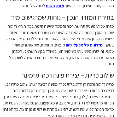
חשוב לקחת בחשבון, ואיך להפוך
מזרון פשוט
לחוויה של ממש.
בחירת המזרון הנכון – נוחות שמרגישים מיד
מזרון איכותי מעניק תחושת רכות ותמיכה שאינה קיימת בכריות חוץ רגילות.
שכבות הקצף, התמיכה האחידה והעובי הנכון יוצרים משטח נוח במיוחד
לשכיבה. מזרון איכותי מאפשר לשכב לאורך זמן מבלי להרגיש את הקרקע.
בנוסף,
מזרונים של מפעלי טום
מיוצרים מחומרים שמאפשרים אוורור
טבעי. זהו יתרון משמעותי בשימוש חוץ, במיוחד בקיץ הישראלי. המזרון
נשאר נעים גם בשעות החמות, מה שמאפשר ליהנות מהפינה לאורך כל
היום.
שילוב כריות – יצירת פינה רכה ומזמינה
כריות גדולות ורכות הן חלק בלתי נפרד מפינת רביצה זוגית. שילוב כריות גב,
כריות צד וכריות נוי יוצר פינה שנראית כמו סלון יוקרתי. ניתן לבחור כריות
בגוונים טבעיים בז', לבן, חום או לשלב צבעים חיים ליצירת מראה צעיר ורענן.
הכריות מוסיפות לא רק נוחות, אלא גם עומק עיצובי. הן מאפשרות לשנות את
מראה הפינה לפי עונות השנה, לפי מצב הרוח או לפי סגנון הגינה. כך המזרון
הופך לבסיס יציב, והכריות מוסיפות את האופי.