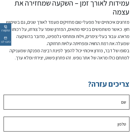
עמידות לאורך זמן – השקעה שמחזירה את
עצמה
מזרונים איכותיים של מפעלי טום מחזיקים מעמד לאורך שנים, גם בשימוש
חוץ. כאשר משתמשים בכיסוי מתאים, המזרון שומר על צורתו, על רכותו ועל
התקשרו
מראהו. עבור בעלי צימרים, וילות ומתחמי גלמפינג, מדובר בהשקעה
כתבו לנו
שמעלה את רמת החוויה ומפחיתה עלויות תחזוקה.
בסופו של דבר, מזרון איכותי יכול להפוך לפינת רביצה מפנקת שמעניקה
למתחם כולו מראה של אתר נופש. זהו פתרון פשוט, יצירתי ומלא ערך.
צריכים עזרה?