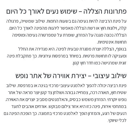
פתרונות הצללה – שימוש נעים לאורך כל היום
על פינת הרביצה להיות נעימה גם בשעות החמות. שילוב שמשייה, פרגולה
קלה, וילונות חוץ או רשת הצללה מאפשר ליהנות מהפינה לאורך כל היום.
הצללה נכונה מגנה על המזרון, שומרת על טמפרטורה נעימה ומוסיפה
תחושת אינטימיות.
בנוסף, הצללה יוצרת מסגרת טבעית לפינה. היא מגדירה את החלל
ומעניקה לו תחושת פרטיות. במיוחד במרפסות עירוניות. כך מתקבלת פינה
זוגית שמרגישה כמו חדר חוץ קטן.
שילוב עיצובי – יצירת אווירה של אתר נופש
פינת רביצה יכולה להפוך לאלמנט עיצובי מרכזי בגינה או במרפסת. שילוב
שטיח חוץ, תאורה רכה, צמחייה גבוהה ושולחן צד קטן יוצר מראה של אתר
נופש יוקרתי. המזרון משמש כבסיס, והאלמנטים מסביב יוצרים את האווירה.
במתחמי אירוח, פינה כזו היא אזור צילום מבוקש. אורחים אוהבים לתעד
רגעים של רוגע, והמזרון הופך לאלמנט מרכזי בתמונה. כך הופכת הפינה גם
לכלי שיווקי.