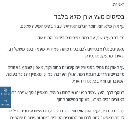
נאמנה.
בסיסים מעץ אורן מלא בלבד
עץ אורן מלא הוא חומר הגלם האידיאלי עבור בסיס המיטה שלכם.
מדובר בעץ גושני, עם רמת צפיפות סיבים גבוהה מאוד.
מאפיינים אלו מבטיחים לכם בסיס מיטה שמחזיק מעמד בפני משקל רב,
שאיננו מתעקם או נסדק.
עץ האורן גם עמיד בפני שינויים קיצוניים בחום וקור, מאפיין שנפוץ באזורים
מדבריים והרריים, דוגמת רמת הגולן והערבה. כמו כן מאפיין זה ניכר בעונות
המעבר ובחורף בכל אזורי הארץ.
בנוסף לכך, העץ עמיד בפני תנאי לחות גבוהים, מאפיין נוסף שניכר בהחלט
התקשרו
באזורים רבים בארץ, ובעיקר במישור החוף.
כתבו לנו
עבורנו הנגרים, עץ האורן הוא חומר גלם נהדר עם גמישות עיצובית נפלאה.
לנו זה מאפשר לתת לכם את המוצרים הטובים ביותר ובעיצובים יפהפיים.