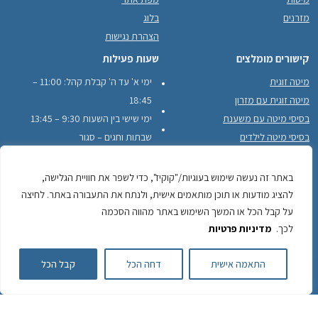
מזרנים
בלוג
הצהרת נגישות
קישורים מומלצים
שעות פעילות
מיטה זוגית
ימי א' עד ה' קבלת קהל: 11:00 –
מיטה זוגית עם מזרון
18:45
בסיסי מיטה עם משענת
ימי שישי בין השעות 9:30 – 13:45
בסיסי מיטה לילדים
שבתות וחגים – סגור
בסיסי מיטה עם מסגרת עץ היקפית
לקוחות ממליצים
באתר זה נעשה שימוש בעוגיות/"קוקיז", כדי לשפר את חוויית הגלישה,
להציג מודעות או תוכן מותאמים אישית, ולנתח את התעבורה באתר. לחיצה
על קבל הכל או המשך השימוש באתר מהווה הסכמה
לכך.
מדיניות פרטיות
לשיחה עם חזי חייגו
התאמה אישית
דחה הכל
קבל הכל
050-743-2484
050-
כתובתינו: יוחנן הסנדלר 22, כפר סבא לפרטים והזמנות:
7432484
משלוחים מגדרה עד חדרה