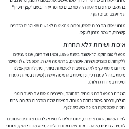
מזרוני ויסקו הם מזרוני "זיכרון" שמתאימים את עצמם לגופנו, ומתעצבים
בהתאם. מזרונים מהסוג הזה מורכבים מחומר ייחודי בשם "קצף זיכרון"
שמתעצב סביב הגוף.
מזרוני ויסקו הם רכים יחסית, ופחות מתאימים לאנשים שאוהבים מזרונים
קשיחים, דוגמת מזרון לטקס.
איכות ושירות ללא תחרות
מפעלי טום הוקמו לראשונה בשנת 1996, ומאז ועד היום, אנו מעניקים
ללקוחותינו מוצרים ושירות איכותיים, בהתאמה אישית. המפעל שלנו מייצר
מדי יום מיטות עץ מלא שנחשבות לאיכותיות ביותר, וניתן להזמין אצלנו
מיטות בגודל סטנדרטי, וכן מיטות בהתאמה אישית (מיטות במידות קטנות
ומיטות במידות גדולות).
הנגרים במפעל הם מומחים בתחומם, ומייצרים מיטות עם מיטב חומרי
הגלם, וברמת גימור גבוהה במיוחד. המיטות שלנו מורכבות מקורות עבות
יחסית שמספקות תמיכה מיטבית לגוף.
לצד המיטות שאנו מייצרים, אתם יכולים לרכוש אצלנו גם מזרונים איכותיים
לתמיכה גופנית מלאה. באתר שלנו אתם יכולים למצוא מזרוני ויסקו, מזרוני