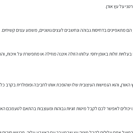
ני על עץ אורן.
 הם מתאפיינים בדחיסות גבוהה ונחשבים לעצים גושניים, משמע עצים קשיחים.
לויות זולות באופן יחסי. עלותו הזולה איננה מוזילה או מתפשרת על איכות, וה
 האורן, והוא הגמישות העיצובית שלו שהופכת אותו לחביבה ופופולרית בקרב כ
נו יכולים לאפשר לכם לקבל מיטות זוגיות גבוהות ומעוצבות בהתאם לטעמכם האי
בפועל אתם עלולים לקבל מיטה עץ שבמעבר עם האצבע עליה, תרגישו סיבים וע