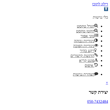
דילוג לתוכן
פתח
סרגל
נגישות
כלי נגישות
הגדל טקסט
הקטן טקסט
גווני אפור
ניגודיות גבוהה
ניגודיות הפוכה
רקע בהיר
הדגשת קישורים
פונט קריא
איפוס
הצהרת נגישות
×
יצירת קשר
050-7432484